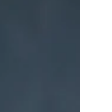
タスキを繋いで24時間歩き続ける「チームリレ
ー」や、がんで旅立たれた方を偲び、現在闘病中
の方へエールを送るキャンドル「ルミナリエ」の
点灯などが行われます 。 【開催日時】2026年6月
27日(土) 12:00 〜 28日(日) 13:00 【場所】和歌山
城公園 砂の丸広場 どなたでも気軽に参加できる、
とても温かいイベントです 。 私自身も実行委員と
して、微力ながら皆様の想いを繋ぐお手伝いをさ
せていただきます！ 当日会場でお会いできるの