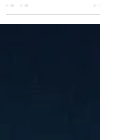
9月12日は夕方18時から20時まで初のウェブ中継
で開催。 エンプティーセレモニーと、宝子(たから
こ)さんのライブ 河内長野から仕事を早く抜けてな
んとか間に合いました 接客業なのでお客様が途切
れたら出る感じなので約束ができずにいつも突然
現れます...