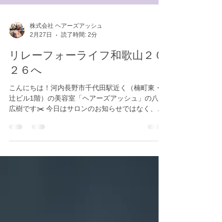
株式会社 ヘアーズアッシュ
2月27日
読了時間: 2分
リレーフォーライフ和歌山２０
２６へ
こんにちは！河内長野市千代田駅近く（楠町東・
辻ビル1階）の美容室「ヘアーズアッシュ」の八木
広樹です✂️ 今日はサロンのお知らせではなく、私
が「実行委員」として参加している大切なイベン
トについてお話しさせてください🎗️ 今年も『リレ
ー・フォー・ライフ・ジャパン 2026 わかやま』が
開催されます ！ 「リレー・フォー・ライフ」と
は、がん経験者の方やご家族、そして支援者が共
にがんと向き合い、支え合う24時間のチャリティ
ウォークイベントです 。 今年のテーマは「〜 命を
繋ぎ 希望を灯す リレーの力 〜」です 。 チームで