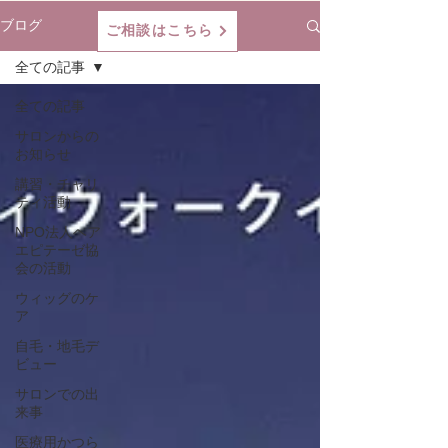
ブログ
ご相談はこちら
全ての記事
全ての記事
サロンからの
お知らせ
講習・チャリ
ティ活動
NPO法人ヘア
エピテーゼ協
会の活動
ウィッグのケ
ア
自毛・地毛デ
ビュー
サロンでの出
来事
医療用かつら