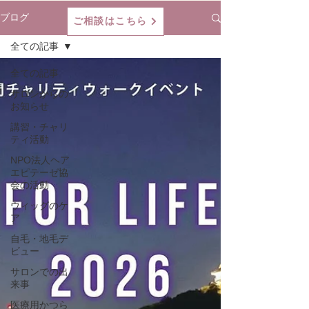
ブログ
ご相談はこちら
全ての記事
全ての記事
サロンからの
お知らせ
講習・チャリ
ティ活動
NPO法人ヘア
エピテーゼ協
会の活動
ウィッグのケ
ア
自毛・地毛デ
ビュー
サロンでの出
来事
医療用かつら