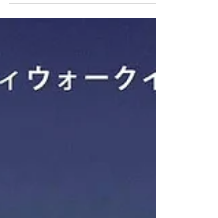
が、現地から送られてくる写真や熱い報告の数々
を受け取り、胸が深く熱くなっております。 新し
く私たちの仲間に加わった皆さんの、真剣そのも
のの眼差し、そしてウィッグに向き合うその手
元。写真からでも、会場を包む心地よい緊張感と
熱気がそのまま伝わってきました。 ✂️ 「切る」の
は髪ではなく、患者さまの不安 今回の研修では、
ヘアエピテーゼの根幹である「再現美容」の技術
を徹底的に学びました。 自然さを極めるディテー
ルづくり： お一人おひとりの骨格に合わせるサイ
ズ調整や、本物と見紛うようなフェイスライン・
もみあげの産毛づくり。 「8割」にとどめるカット
技法： 脱毛前と脱毛後で変わる頭のサイズや毛量
の感じ方を見越し、切りすぎず、使い込むほどに
馴染む絶妙なバランスをハサミで表現します。 受
講生の皆さんが、講師のデモンストレーションを
一瞬も見逃すまいと見つめ、実際にハサミを握っ
てブロッキン