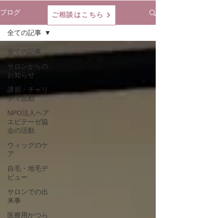
ブログ
ご相談はこちら
全ての記事
全ての記事
サロンからの
お知らせ
講習・チャリ
ティ活動
NPO法人ヘア
エピテーゼ協
会の活動
ウィッグのケ
ア
自毛・地毛デ
ビュー
サロンでの出
来事
医療用かつら