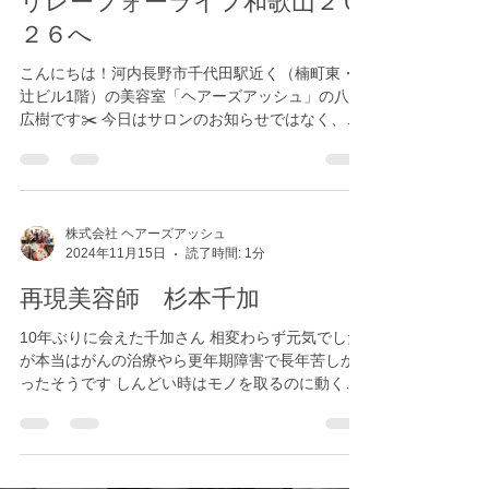
株式会社 ヘアーズアッシュ
2月27日
読了時間: 2分
リレーフォーライフ和歌山２０
２６へ
こんにちは！河内長野市千代田駅近く（楠町東・
辻ビル1階）の美容室「ヘアーズアッシュ」の八木
広樹です✂️ 今日はサロンのお知らせではなく、私
が「実行委員」として参加している大切なイベン
トについてお話しさせてください🎗️ 今年も『リレ
ー・フォー・ライフ・ジャパン 2026 わかやま』が
開催されます ！ 「リレー・フォー・ライフ」と
は、がん経験者の方やご家族、そして支援者が共
株式会社 ヘアーズアッシュ
2024年11月15日
読了時間: 1分
にがんと向き合い、支え合う24時間のチャリティ
ウォークイベントです 。 今年のテーマは「〜 命を
再現美容師 杉本千加
繋ぎ 希望を灯す リレーの力 〜」です 。 チームで
タスキを繋いで24時間歩き続ける「チームリレ
10年ぶりに会えた千加さん 相変わらず元気でした
ー」や、がんで旅立たれた方を偲び、現在闘病中
が本当はがんの治療やら更年期障害で長年苦しか
の方へエールを送るキャンドル「ルミナリエ」の
ったそうです しんどい時はモノを取るのに動くの
点灯などが行われます 。 【開催日時】2026年6月
もつらい時期だったそうです 会ったらそんな風に