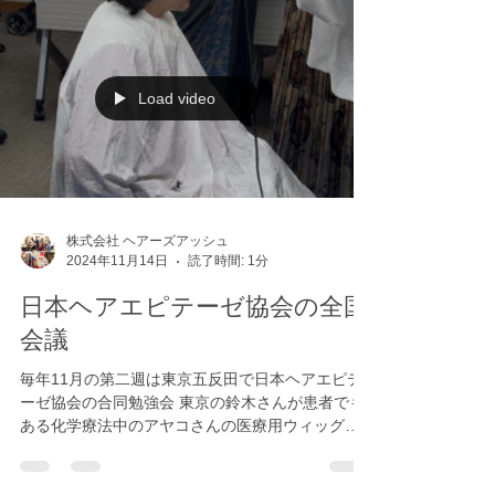
27日(土) 12:00 〜 28日(日) 13:00 【場所】和歌山
見えないぐらい元気 今回幻冬舎から「真っすぐ」
城公園 砂の丸広場 どなたでも気軽に参加できる、
を出版 早速アマゾンで買いました...
とても温かいイベントです 。 私自身も実行委員と
して、微力ながら皆様の想いを繋ぐお手伝いをさ
せていただきます！ 当日会場でお会いできるの
Load video
株式会社 ヘアーズアッシュ
2024年11月14日
読了時間: 1分
日本ヘアエピテーゼ協会の全国
会議
毎年11月の第二週は東京五反田で日本ヘアエピテ
ーゼ協会の合同勉強会 東京の鈴木さんが患者でも