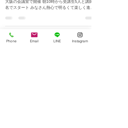
大阪の会議室で開催 朝10時から受講生5人と講師4
名でスタート みなさん熱心で明るくて楽しく進ん
でいきます 事前準備をしていたので比較的スムー
ズに話すことも出来て良かった 講師4人でグループ
通話で打合せし、道具もあれこれ準備...
Phone
Email
LINE
Instagram
ご相談はこちら
住所
大阪府河内長野市楠町東1585-3 辻
ビル1階
mail:
info@hairs-ash.com
定休日: 毎週火曜日
受付時間:
土曜・日曜・祝日・月曜： 9:00～16:00
水曜・木曜・金曜： 10:00～16:00
ご予約はこちらまで:
0721-53-3288