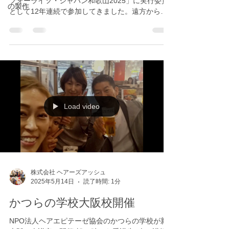
フォーライフ・ジャパン和歌山2025」に実行委員
の製作
として12年連続で参加してきました。遠方からの
参加のため、事前の会議にはなかなか顔を出せ
ず、スタートから会場に立つことが叶わない年も
ありますが、温かく受け入れていただき、本当に...
Load video
株式会社 ヘアーズアッシュ
2025年5月14日
読了時間: 1分
かつらの学校大阪校開催
NPO法人ヘアエピテーゼ協会のかつらの学校が新