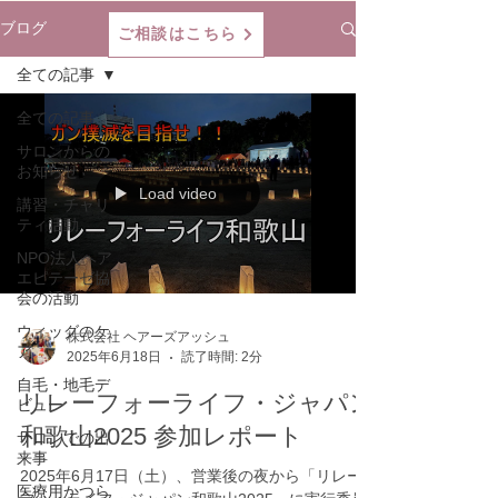
ブログ
ご相談はこちら
全ての記事
全ての記事
サロンからの
お知らせ
Load video
講習・チャリ
ティ活動
NPO法人ヘア
エピテーゼ協
会の活動
ウィッグのケ
株式会社 ヘアーズアッシュ
ア
2025年6月18日
読了時間: 2分
自毛・地毛デ
リレーフォーライフ・ジャパン
ビュー
和歌山2025 参加レポート
サロンでの出
来事
2025年6月17日（土）、営業後の夜から「リレー
医療用かつら