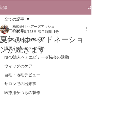
記事
全ての記事
株式会社 ヘアーズアッシュ
全ての記事
2019年8月23日
読了時間: 1分
夏休みはヘアドネーショ
サロンからのお知らせ
ンが続きます
講習・チャリティ活動
NPO法人ヘアエピテーゼ協会の活動
ウィッグのケア
自毛・地毛デビュー
サロンでの出来事
医療用かつらの製作